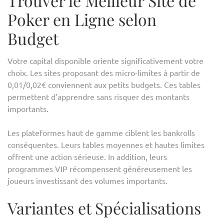
Trouver le Meilleur Site de
Poker en Ligne selon
Budget
Votre capital disponible oriente significativement votre
choix. Les sites proposant des micro-limites à partir de
0,01/0,02€ conviennent aux petits budgets. Ces tables
permettent d’apprendre sans risquer des montants
importants.
Les plateformes haut de gamme ciblent les bankrolls
conséquentes. Leurs tables moyennes et hautes limites
offrent une action sérieuse. In addition, leurs
programmes VIP récompensent généreusement les
joueurs investissant des volumes importants.
Variantes et Spécialisations