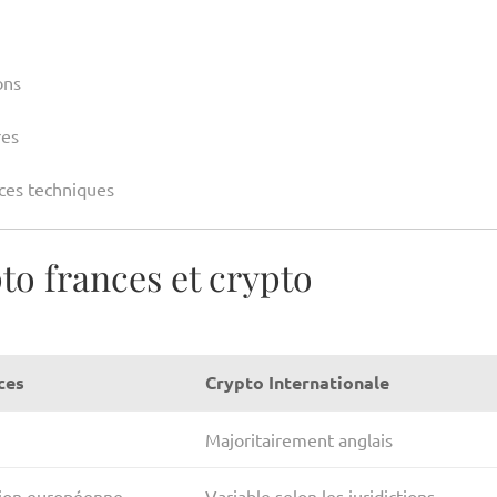
ons
res
rces techniques
o frances et crypto
ces
Crypto Internationale
Majoritairement anglais
tion européenne
Variable selon les juridictions