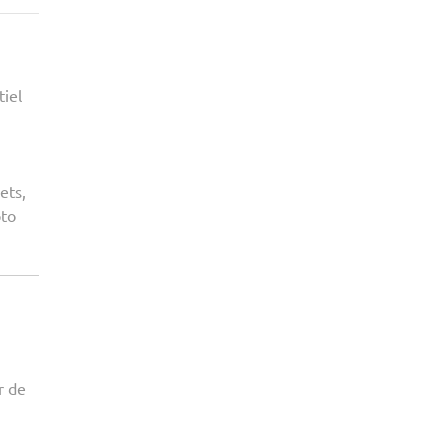
FRANCES
:
GUIDE
COMPLET
tiel
POUR
COMPRENDRE
ET
INVESTIR
ets,
INTELLIGEMMENT
pto
r de