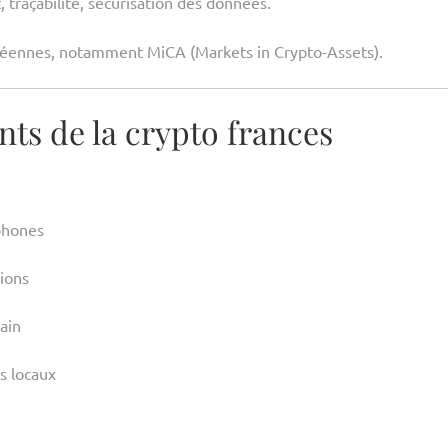
 traçabilité, sécurisation des données.
ropéennes, notamment MiCA (Markets in Crypto-Assets).
nts de la crypto frances
phones
gions
hain
s locaux